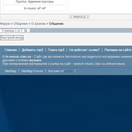
Группа: Администраторы
In-music oP oP
Форум
»
Общение
»
О разном
»
Общение.
1
Страница
1
из
1
Главная
Добавить mp3
Поиск mp3
Не работает сылка?
Реклама на сайте
© In-music.clan.su
- Сайт где вы можете бесплатно насладиться последними новин
другими стилями
музыки
.
При копировании материалов ссылка на сайт - www.in-music.clan.su обязательна
SiteMap
SiteMap Forum
Хостинг от
uCoz