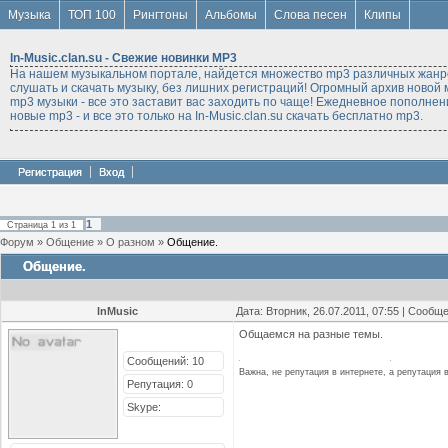
Музыка
ТОП 100
Рингтоны
Альбомы
Слова песен
Клипы
In-Music.clan.su - Свежие новинки MP3
На нашем музыкальном портале, найдется множество mp3 различных жанро
слушать и скачать музыку, без лишних регистраций! Огромный архив новой м
mp3 музыки - все это заставит вас заходить по чаще! Ежедневное пополнен
новые mp3 - и все это только на In-Music.clan.su скачать бесплатно mp3.
Регистрация
Вход
1
Страница
1
из
1
Форум
»
Общение
»
О разном
»
Общение.
Общение.
InMusic
Дата: Вторник, 26.07.2011, 07:55 | Сообщ
Общаемся на разные темы.
Сообщений: 10
Важна, не репутация в интернете, а репутация в
Репутация:
0
Skype: