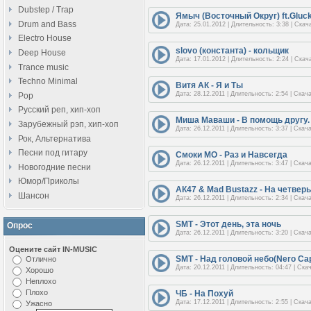
Dubstep / Trap
Ямыч (Восточный Округ) ft.Gluck
Drum and Bass
Дата: 25.01.2012 | Длительность: 3:38 | Скач
Electro House
slovo (константа) - кольщик
Deep House
Дата: 17.01.2012 | Длительность: 2:24 | Скач
Trance music
Techno Minimal
Витя АК - Я и Ты
Дата: 28.12.2011 | Длительность: 2:54 | Скач
Pop
Русский реп, хип-хоп
Миша Маваши - В помощь другу.
Зарубежный рэп, хип-хоп
Дата: 26.12.2011 | Длительность: 3:37 | Скач
Рок, Альтернатива
Песни под гитару
Смоки МО - Раз и Навсегда
Дата: 26.12.2011 | Длительность: 3:47 | Скач
Новогодние песни
Юмор/Приколы
АК47 & Mad Bustazz - На четвер
Шансон
Дата: 26.12.2011 | Длительность: 2:34 | Скач
SMT - Этот день, эта ночь
Опрос
Дата: 26.12.2011 | Длительность: 3:20 | Скач
Оцените сайт IN-MUSIC
SMT - Над головой небо(Nero Cape
Отлично
Дата: 20.12.2011 | Длительность: 04:47 | Ска
Хорошо
Неплохо
Плохо
ЧБ - На Похуй
Дата: 17.12.2011 | Длительность: 2:55 | Скач
Ужасно