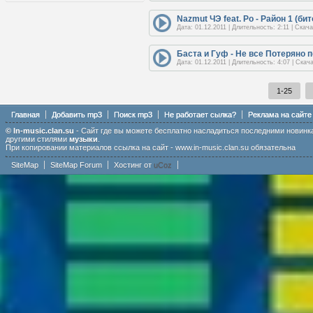
Nazmut ЧЭ feat. Po - Район 1 (бит
Дата: 01.12.2011 | Длительность: 2:11 | Скач
Баста и Гуф - Не все Потеряно по
Дата: 01.12.2011 | Длительность: 4:07 | Скач
1-25
Главная
Добавить mp3
Поиск mp3
Не работает сылка?
Реклама на сайте
© In-music.clan.su
- Сайт где вы можете бесплатно насладиться последними новин
другими стилями
музыки
.
При копировании материалов ссылка на сайт - www.in-music.clan.su обязательна
SiteMap
SiteMap Forum
Хостинг от
uCoz