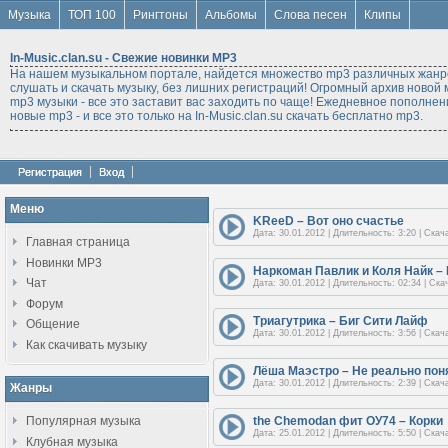
Музыка
ТОП 100
Рингтоны
Альбомы
Слова песен
Клипы
In-Music.clan.su - Свежие новинки MP3
На нашем музыкальном портале, найдется множество mp3 различных жанро
слушать и скачать музыку, без лишних регистраций! Огромный архив новой м
mp3 музыки - все это заставит вас заходить по чаще! Ежедневное пополнен
новые mp3 - и все это только на In-Music.clan.su скачать бесплатно mp3.
Регистрация
Вход
Меню
KReeD – Вот оно счастье
Дата: 30.01.2012 | Длительность: 3:20 | Скач
Главная страница
Новинки MP3
Наркоман Павлик и Коля Найк – 
Чат
Дата: 30.01.2012 | Длительность: 02:34 | Ска
Форум
Триагутрика – Биг Сити Лайф
Общение
Дата: 30.01.2012 | Длительность: 3:56 | Скач
Как скачивать музыку
Лёша Маэстро – Не реально понят
Дата: 30.01.2012 | Длительность: 2:39 | Скач
Жанры
Популярная музыка
the Chemodan фит ОУ74 – Корки
Дата: 25.01.2012 | Длительность: 5:50 | Скач
Клубная музыка