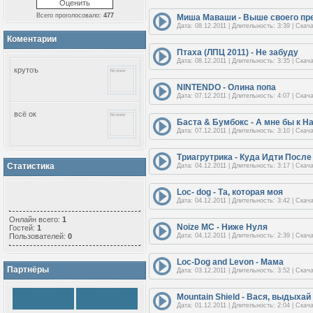
Всего проголосовало:
477
Миша Маваши - Выше своего пр
Дата: 08.12.2011 | Длительность: 3:39 | Скач
Коментарии
Птаха (ЛПЦ 2011) - Не забуду
Дата: 08.12.2011 | Длительность: 3:35 | Скач
крутоъ
NINTENDO - Олина попа
Дата: 07.12.2011 | Длительность: 4:07 | Скач
всё ок
Баста & Бумбокс - А мне бы к На
Дата: 07.12.2011 | Длительность: 3:10 | Скач
Триагрутрика - Куда Идти После
Заебца!
Статистика
Дата: 04.12.2011 | Длительность: 3:17 | Скач
Loc- dog - Та, которая моя
Дата: 04.12.2011 | Длительность: 3:42 | Скач
Песня очень классная!
Правда старая =(
Просим добавить
Онлайн всего:
1
Noize MC - Ниже Нуля
Гостей:
1
Пользователей:
0
Дата: 04.12.2011 | Длительность: 2:39 | Скач
в натуре классный
трэк.....чотко!))))))
Loc-Dog and Levon - Мама
Партнёры
Дата: 03.12.2011 | Длительность: 3:52 | Скач
Mountain Shield - Вася, выдыхай
Дата: 01.12.2011 | Длительность: 2:04 | Скач